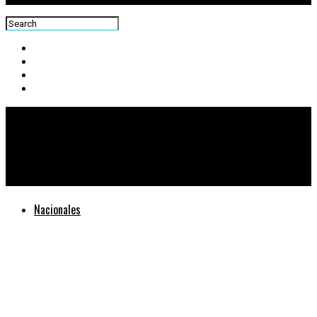
Centra News
Ligia García y García / escritora
Nacionales