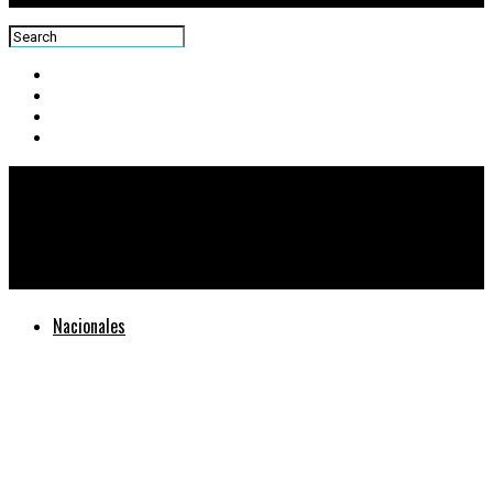
Centra News
Exposición “Cuaresma y Semana Santa en el Arco de Correos”
Nacionales