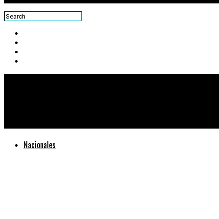
Centra News
Erradican más de 18 mil matas de amapola en San Juan Sacatep
Nacionales