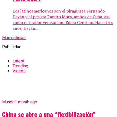
Los latinoamericanos son el piragüista Fernando
Dayán y el pesista Ramiro Mora, ambos de Cuba, así
como el tirador venezolano Edilio Centeno. Hace tres
años, Dayán...
Más noticias
Publicidad
Latest
Trending
Videos
Mundo
1 month ago
China se abre a una “flexibilización”