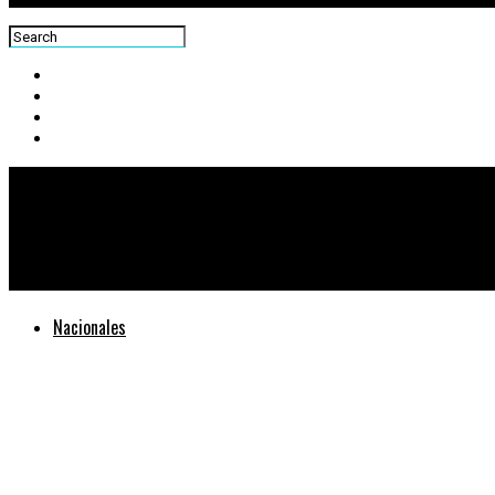
Centra News
Localizan y asisten a 16 migrantes irregulares en Vado Hondo, C
Nacionales