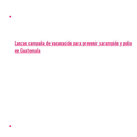
Lanzan campaña de vacunación para prevenir sarampión y polio
en Guatemala