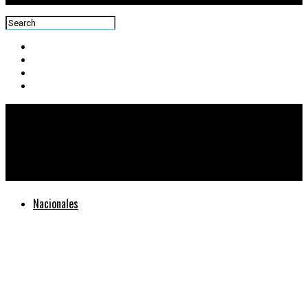
Centra News
Estudiantes reciben atención en salud dental
Nacionales