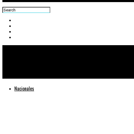
Centra News
Educación multilingüe, la necesidad para transformar la educac
Nacionales