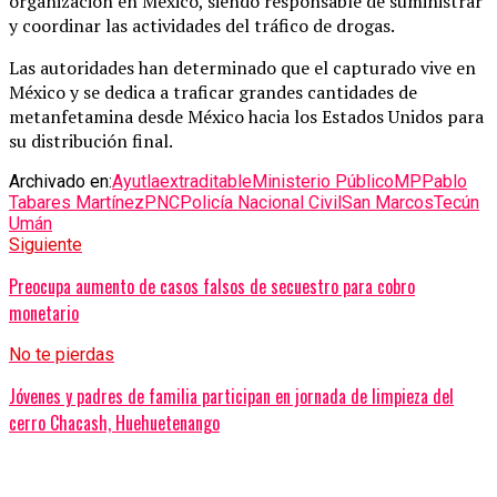
organización en México, siendo responsable de suministrar
y coordinar las actividades del tráfico de drogas.
Las autoridades han determinado que el capturado vive en
México y se dedica a traficar grandes cantidades de
metanfetamina desde México hacia los Estados Unidos para
su distribución final.
Archivado en:
Ayutla
extraditable
Ministerio Público
MP
Pablo
Tabares Martínez
PNC
Policía Nacional Civil
San Marcos
Tecún
Umán
Siguiente
Preocupa aumento de casos falsos de secuestro para cobro
monetario
No te pierdas
Jóvenes y padres de familia participan en jornada de limpieza del
cerro Chacash, Huehuetenango