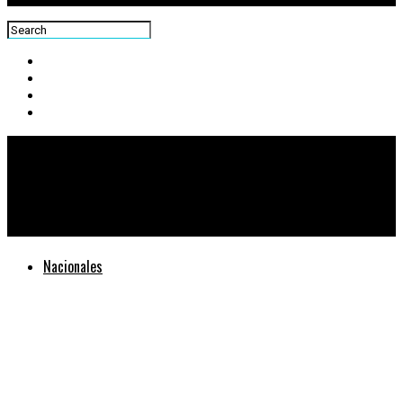
Centra News
Capturan a extraditable en Ayutla, San Marcos
Nacionales