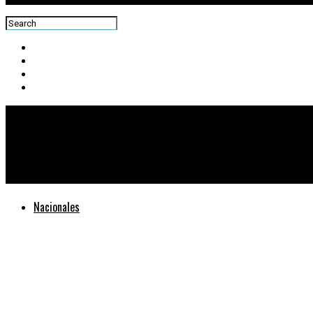
Centra News
En lo que andes irás despacio
Nacionales