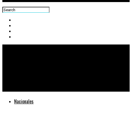
Centra News
Senacyt participa en evento donde reconocen a mujeres
comprometidas con la educación digital y la tecnología
transformadora
Nacionales