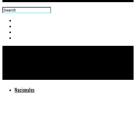
Centra News
Dan a conocer plan territorial de competitividad de Escuintla
Nacionales