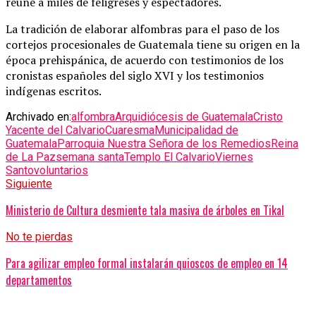
reúne a miles de feligreses y espectadores.
La tradición de elaborar alfombras para el paso de los
cortejos procesionales de Guatemala tiene su origen en la
época prehispánica, de acuerdo con testimonios de los
cronistas españoles del siglo XVI y los testimonios
indígenas escritos.
Archivado en:
alfombra
Arquidiócesis de Guatemala
Cristo
Yacente del Calvario
Cuaresma
Municipalidad de
Guatemala
Parroquia Nuestra Señora de los Remedios
Reina
de La Paz
semana santa
Templo El Calvario
Viernes
Santo
voluntarios
Siguiente
Ministerio de Cultura desmiente tala masiva de árboles en Tikal
No te pierdas
Para agilizar empleo formal instalarán quioscos de empleo en 14
departamentos