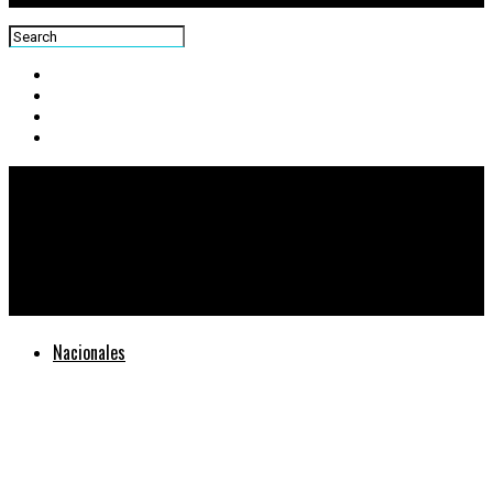
Centra News
Abren convocatoria para participar como voluntario en la
elaboración de la alfombra más grande de la Semana Santa
Nacionales