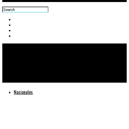
Centra News
Tus personajes favoritos de Disney en Portales, este 19, 20 y
21 de agosto
Nacionales